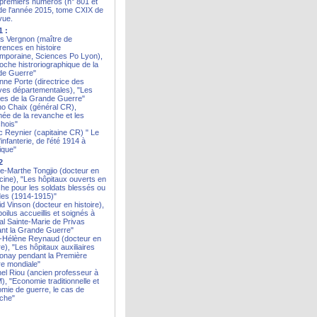
premiers numéros (n° 801 et
de l'année 2015, tome CXIX de
vue.
1 :
les Vergnon (maître de
rences en histoire
mporaine, Sciences Po Lyon),
oche histroriographique de la
de Guerre"
inne Porte (directrice des
ves départementales), "Les
es de la Grande Guerre"
no Chaix (général CR),
mée de la revanche et les
hois"
c Reynier (capitaine CR) " Le
infanterie, de l'été 1914 à
ique"
2
ie-Marthe Tongjio (docteur en
ine), "Les hôpitaux ouverts en
he pour les soldats blessés ou
es (1914-1915)"
id Vinson (docteur en histoire),
oilus accueillis et soignés à
tal Sainte-Marie de Privas
nt la Grande Guerre"
-Hélène Reynaud (docteur en
re), "Les hôpitaux auxiliaires
onay pendant la Première
e mondiale"
hel Riou (ancien professeur à
M), "Economie traditionnelle et
mie de guerre, le cas de
èche"