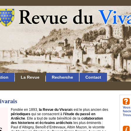
ation
La Revue
Recherche
Contact
ivarais
Vous 
Fondée en 1893,
la Revue du Vivarai
s est le plus ancien des
fasci
périodiques
qui se consacrent à
l’étude du passé en
Trouv
Ardèche
. Elle a tout de suite bénéficié de la
collaboration
des historiens et écrivains ardéchois
les plus éminents :
Paul d’Albigny, Benoît d’Entrevaux, Albin Mazon, le vicomte