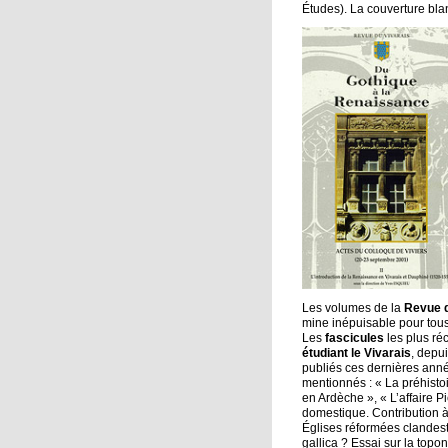
Études). La couverture blan
Les volumes de la
Revue d
mine inépuisable pour tous 
Les
fascicules
les plus réc
étudiant le Vivarais
, depui
publiés ces dernières année
mentionnés : « La préhisto
en Ardèche », « L’affaire 
domestique. Contribution à 
Églises réformées clandesti
gallica ? Essai sur la topo