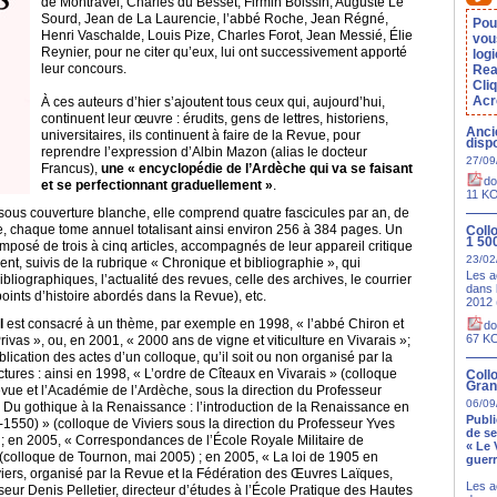
de Montravel, Charles du Besset, Firmin Boissin, Auguste Le
Sourd, Jean de La Laurencie, l’abbé Roche, Jean Régné,
Pou
Henri Vaschalde, Louis Pize, Charles Forot, Jean Messié, Élie
vou
Reynier, pour ne citer qu’eux, lui ont successivement apporté
logi
leur concours.
Rea
Cli
Acr
À ces auteurs d’hier s’ajoutent tous ceux qui, aujourd’hui,
continuent leur œuvre : érudits, gens de lettres, historiens,
Anci
universitaires, ils continuent à faire de la Revue, pour
disp
reprendre l’expression d’Albin Mazon (alias le docteur
27/09
Francus),
une « encyclopédie de l’Ardèche qui va se faisant
do
et se perfectionnant graduellement »
.
11 K
 sous couverture blanche, elle comprend quatre fascicules par an, de
 chaque tome annuel totalisant ainsi environ 256 à 384 pages. Un
Collo
1 50
mposé de trois à cinq articles, accompagnés de leur appareil critique
23/02
t, suivis de la rubrique « Chronique et bibliographie », qui
Les a
liographiques, l’actualité des revues, celle des archives, le courrier
dans 
oints d’histoire abordés dans la Revue), etc.
2012 
l
est consacré à un thème, par exemple en 1998, « l’abbé Chiron et
do
67 K
rivas », ou, en 2001, « 2000 ans de vigne et viticulture en Vivarais »;
ublication des actes d’un colloque, qu’il soit ou non organisé par la
tures : ainsi en 1998, « L’ordre de Cîteaux en Vivarais » (colloque
Coll
Gran
evue et l’Académie de l’Ardèche, sous la direction du Professeur
06/09
 Du gothique à la Renaissance : l’introduction de la Renaissance en
Publi
1550) » (colloque de Viviers sous la direction du Professeur Yves
de s
; en 2005, « Correspondances de l’École Royale Militaire de
« Le 
(colloque de Tournon, mai 2005) ; en 2005, « La loi de 1905 en
guerr
iers, organisé par la Revue et la Fédération des Œuvres Laïques,
Les a
seur Denis Pelletier, directeur d’études à l’École Pratique des Hautes