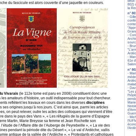
deux 
che du fascicule est alors couverte d’une jaquette en couleurs.
802) 
la Re
n° 80
- Gil
confé
conte
"Appr
Gran
- Cor
Archi
sourc
- Bru
"L'ar
Ardéc
- Mar
61e d'
Salon
n° 80
- Mar
médec
Ardèc
malad
- Dav
"Les p
u Vivarais
(le 112e tome est paru en 2008) constituent donc une
l'hôpi
les amateurs d’histoire, un outil indispensable pour tout chercheur.
penda
Marie
ents reflètent les travaux en cours dans les diverses
disciplines
histoi
s ses origines jusqu’à nos jours. C’est ainsi que, parmi les articles
d'Ann
s, on peut relever, outre les actes des colloques qui viennent d’être
Guerr
ire dans le pays des Vans », « Les réfugiés de la guerre d’Espagne
- Mic
l'IUF
Pierre Martin, Marie Breysse sa femme et Jean Rochette son
écono
l’étude de l’Affaire dite de l’Auberge de Peyrebeille », « La vie des
l'Ard
nes pendant la période dite du Désert », « Le val d’Ardèche, vallis
nymie antique de la vallée de l’Ardèche », « Protestants et catholiques