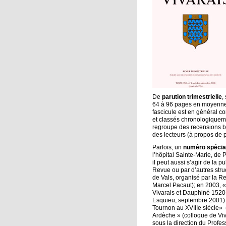
De
parution trimestrielle
,
64 à 96 pages en moyenne,
fascicule est en général co
et classés chronologiquemen
regroupe des recensions bib
des lecteurs (à propos de p
Parfois, un
numéro spécia
l’hôpital Sainte-Marie, de P
il peut aussi s’agir de la p
Revue ou par d’autres struc
de Vals, organisé par la R
Marcel Pacaut); en 2003, «
Vivarais et Dauphiné 1520-
Esquieu, septembre 2001) 
Tournon au XVIIIe siècle» 
Ardèche » (colloque de Viv
sous la direction du Profes