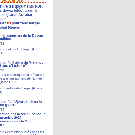
Actualités
r lire les documents PDF,
s devez télécharger le
ciel gratuit Acrobat
der.
quez
ici
pour télécharger
obat Reader
ens numéros de la Revue
onibles
/13
cument à télécharger (PDF -
O)
que "L'Eglise de Viviers :
0 ans d'histoire"
/09
ctes du colloque ont été publiés
le premier numéro de l'année
(tome CXVI)
cument à télécharger (PDF -
O)
oque "Le Vivarais dans la
de guerre"
/14
cation des actes du colloque
eptembre 2014
Vivarais dans la Grande
e »
ctes vont être publiés dans les