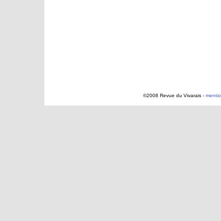
©2008 Revue du Vivarais -
mentio